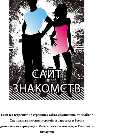
Если вы встретите на страницах сайта упоминание, то знайте *
Суд признал
«
экстремистской
»
и запретил в России
деятельность корпорации Meta, а также ее платформ Facebook и
Instagram