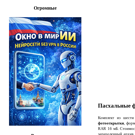
Огромные
Пасхальные 
Комплект из шест
фотооткрытки
, форм
RAR 16 мБ. Стоимост
запароленный архив.