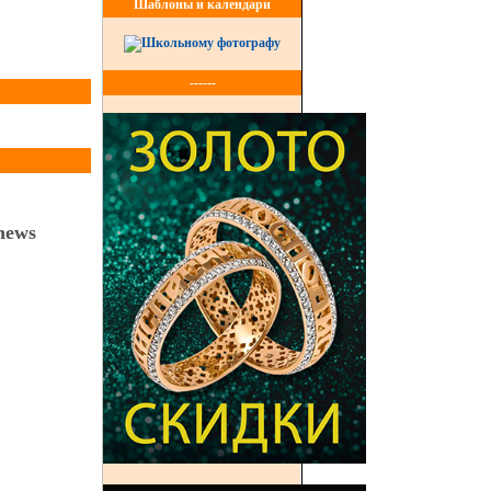
Шаблоны и календари
------
news