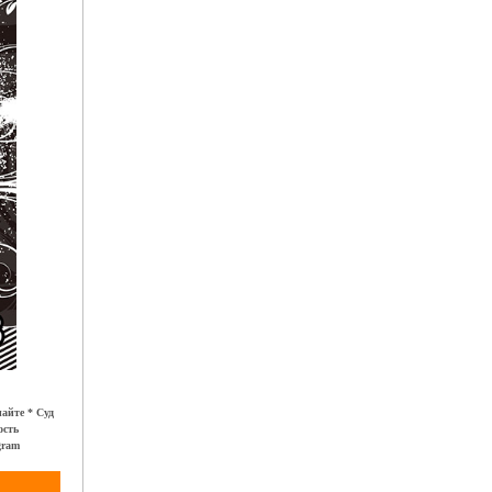
айте * Суд
ость
gram