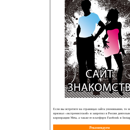
Если вы встретите на страницах сайта упоминание, то зн
признал
«
экстремистской
»
и запретил в России деятельн
корпорации Meta, а также ее платформ Facebook и Insta
Рекомендуем