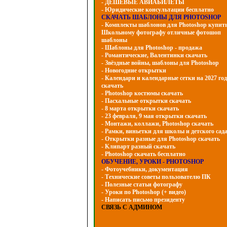
- ДЕШЕВЫЕ АВИАБИЛЕТЫ
- Юридические консультации бесплатно
СКАЧАТЬ ШАБЛОНЫ ДЛЯ PHOTOSHOP
- Комплекты шаблонов для Photoshop купит
Школьному фотографу отличные фотошоп
шаблоны
- Шаблоны для Photoshop - продажа
- Романтические, Валентинки скачать
- Звёздные войны, шаблоны для Photoshop
- Hовогодние открытки
- Календари и календарные сетки на 2027 год
скачать
- Photoshop костюмы скачать
- Пасхальные открытки скачать
- 8 марта открытки скачать
- 23 февраля, 9 мая открытки скачать
- Монтажи, коллажи, Photoshop скачать
- Рамки, виньетки для школы и детского сад
- Открытки разные для Photoshop скачать
- Клипарт разный скачать
- Photoshop скачать бесплатно
ОБУЧЕНИЕ, УРОКИ - PHOTOSHOP
- Фотоучебники, документация
- Технические советы пользователю ПК
- Полезные статьи фотографу
- Уроки по Photoshop (+ видео)
- Написать письмо президенту
СВЯЗЬ С АДМИНОМ