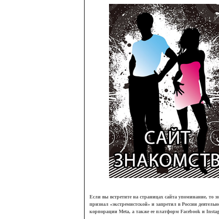
Если вы встретите на страницах сайта упоминание, то зн
признал
«
экстремистской
»
и запретил в России деятельн
корпорации Meta, а также ее платформ Facebook и Insta