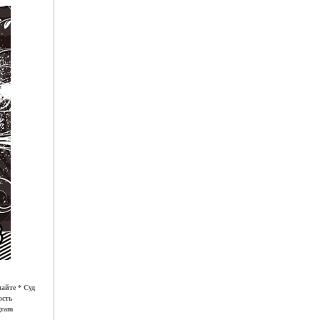
айте * Суд
ость
gram