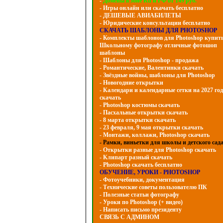
-
Домены в зоне Ru и РФ от 149 руб.
- Игры онлайн или скачать бесплатно
- ДЕШЕВЫЕ АВИАБИЛЕТЫ
- Юридические консультации бесплатно
СКАЧАТЬ ШАБЛОНЫ ДЛЯ PHOTOSHOP
- Комплекты шаблонов для Photoshop купит
Школьному фотографу отличные фотошоп
шаблоны
- Шаблоны для Photoshop - продажа
- Романтические, Валентинки скачать
- Звёздные войны, шаблоны для Photoshop
- Hовогодние открытки
- Календари и календарные сетки на 2027 год
скачать
- Photoshop костюмы скачать
- Пасхальные открытки скачать
- 8 марта открытки скачать
- 23 февраля, 9 мая открытки скачать
- Монтажи, коллажи, Photoshop скачать
- Рамки, виньетки для школы и детского сад
- Открытки разные для Photoshop скачать
- Клипарт разный скачать
- Photoshop скачать бесплатно
ОБУЧЕНИЕ, УРОКИ - PHOTOSHOP
- Фотоучебники, документация
- Технические советы пользователю ПК
- Полезные статьи фотографу
- Уроки по Photoshop (+ видео)
- Написать письмо президенту
СВЯЗЬ С АДМИНОМ