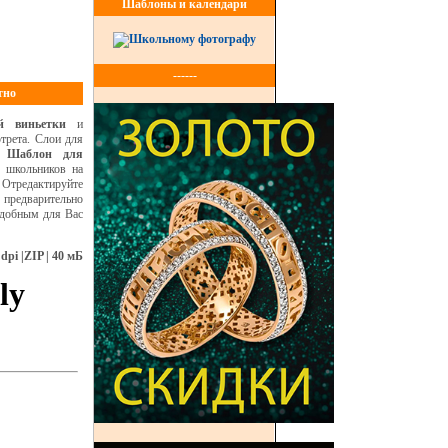
Шаблоны и календари
------
тно
ой виньетки
и
трета. Слои для
а.
Шаблон для
 школьников на
 Отредактируйте
предварительно
удобным для Вас
 dpi |ZIP | 40 мБ