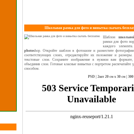
Школьная рамка для фото и виньетка скачать беспла
Шаблон
школьн
рамки для фото пор
каждого элемент
photos
hop. Откройте шаблон в фотошопе и разместите фотографии
соответствующих слоях, отредактируйте их положение и размеры.
текстовые слои. Сохраните изображение в нужнои вам формате, 
объединив слои. Готовые класные виньетки с портретом распечатайте 
способом.
PSD | 2шт 20 см x 30 см | 300