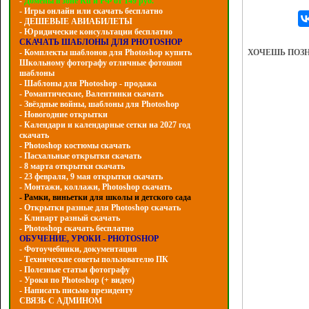
-
Домены в зоне Ru и РФ от 149 руб.
- Игры онлайн или скачать бесплатно
- ДЕШЕВЫЕ АВИАБИЛЕТЫ
- Юридические консультации бесплатно
СКАЧАТЬ ШАБЛОНЫ ДЛЯ PHOTOSHOP
ХОЧЕШЬ ПОЗ
- Комплекты шаблонов для Photoshop купить
Школьному фотографу отличные фотошоп
шаблоны
- Шаблоны для Photoshop - продажа
- Романтические, Валентинки скачать
- Звёздные войны, шаблоны для Photoshop
- Hовогодние открытки
- Календари и календарные сетки на 2027 год
скачать
- Photoshop костюмы скачать
- Пасхальные открытки скачать
- 8 марта открытки скачать
- 23 февраля, 9 мая открытки скачать
- Монтажи, коллажи, Photoshop скачать
- Рамки, виньетки для школы и детского сада
- Открытки разные для Photoshop скачать
- Клипарт разный скачать
- Photoshop скачать бесплатно
ОБУЧЕНИЕ, УРОКИ - PHOTOSHOP
- Фотоучебники, документация
- Технические советы пользователю ПК
- Полезные статьи фотографу
- Уроки по Photoshop (+ видео)
- Написать письмо президенту
СВЯЗЬ С АДМИНОМ