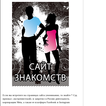
Если вы встретите на страницах сайта упоминание, то знайте * Суд
признал
«
экстремистской
»
и запретил в России деятельность
корпорации Meta, а также ее платформ Facebook и Instagram