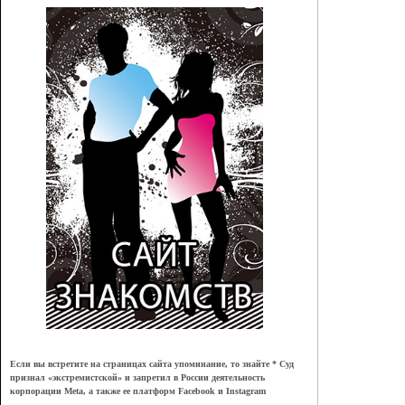
Если вы встретите на страницах сайта упоминание, то знайте * Суд
признал
«
экстремистской
»
и запретил в России деятельность
корпорации Meta, а также ее платформ Facebook и Instagram