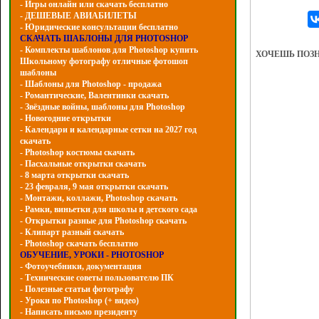
- Игры онлайн или скачать бесплатно
- ДЕШЕВЫЕ АВИАБИЛЕТЫ
- Юридические консультации бесплатно
СКАЧАТЬ ШАБЛОНЫ ДЛЯ PHOTOSHOP
- Комплекты шаблонов для Photoshop купить
ХОЧЕШЬ ПОЗ
Школьному фотографу отличные фотошоп
шаблоны
- Шаблоны для Photoshop - продажа
- Романтические, Валентинки скачать
- Звёздные войны, шаблоны для Photoshop
- Hовогодние открытки
- Календари и календарные сетки на 2027 год
скачать
- Photoshop костюмы скачать
- Пасхальные открытки скачать
- 8 марта открытки скачать
- 23 февраля, 9 мая открытки скачать
- Монтажи, коллажи, Photoshop скачать
- Рамки, виньетки для школы и детского сада
- Открытки разные для Photoshop скачать
- Клипарт разный скачать
- Photoshop скачать бесплатно
ОБУЧЕНИЕ, УРОКИ - PHOTOSHOP
- Фотоучебники, документация
- Технические советы пользователю ПК
- Полезные статьи фотографу
- Уроки по Photoshop (+ видео)
- Написать письмо президенту