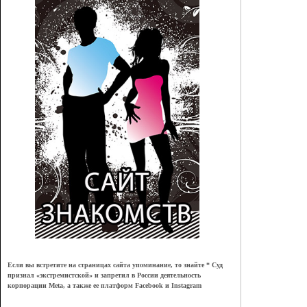
Если вы встретите на страницах сайта упоминание, то знайте * Суд
признал
«
экстремистской
»
и запретил в России деятельность
корпорации Meta, а также ее платформ Facebook и Instagram