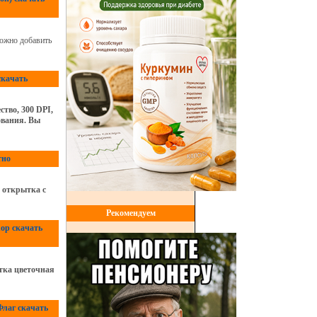
ожно добавить
скачать
тво, 300 DPI,
ования. Вы
тно
 открытка с
Рекомендуем
hop скачать
тка цветочная
Флаг скачать