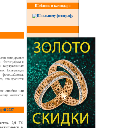
Шаблоны и календари
------
свои конкурсные
х. Фотографам я
и
виртуальных
их. Есть раздел
и, фотошаблоны,
о, что нравится
кие ошибки или
анице контакты.
арей 2027
сеток. 2,9 Гб
дактируются в