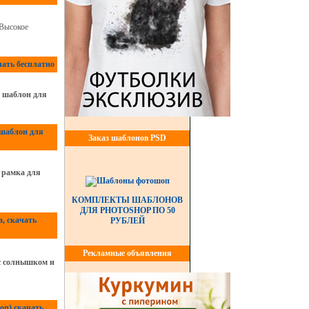
 Высокое
ать бесплатно
, шаблон для
 шаблон для
Заказ шаблонов PSD
 рамка для
КОМПЛЕКТЫ ШАБЛОНОВ
ДЛЯ PHOTOSHOP ПО 50
, скачать
РУБЛЕЙ
Рекламные объявления
с солнышком и
п) скачать