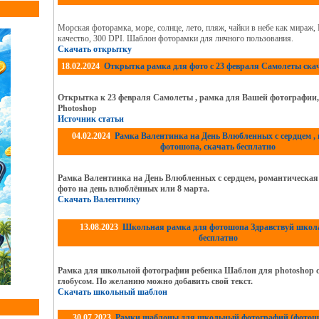
Морская фоторамка, море, солнце, лето, пляж, чайки в небе как мираж,
качество, 300 DPI. Шаблон фоторамки для личного пользования.
Скачать открытку
18.02.2024
Открытка рамка для фото с 23 февраля Самолеты скач
Открытка к 23 февраля Самолеты , рамка для Вашей фотографии
Photoshop
Источник статьи
04.02.2024
Рамка Валентинка на День Влюбленных с сердцем ,
фотошопа, скачать бесплатно
Рамка Валентинка на День Влюбленных с сердцем, романтическая
фото на день влюблённых или 8 марта.
Скачать Валентинку
13.08.2023
Школьная рамка для фотошопа Здравствуй школа
бесплатно
Рамка для школьной фотографии ребенка Шаблон для photoshop 
глобусом. По желанию можно добавить свой текст.
Скачать школьный шаблон
30.07.2023
Рамки шаблоны для школьный фотографий (фотошо