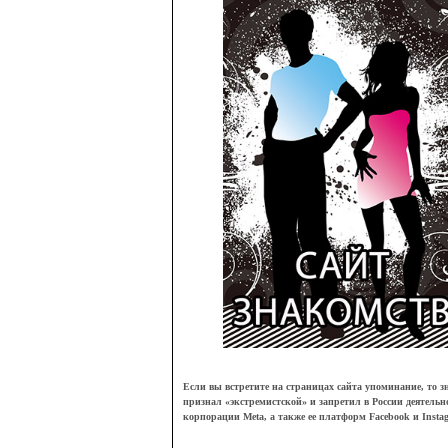
Если вы встретите на страницах сайта упоминание, то зн
признал
«
экстремистской
»
и запретил в России деятельн
корпорации Meta, а также ее платформ Facebook и Insta