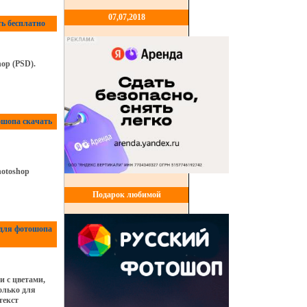
07,07,2018
ь бесплатно
op (PSD).
ошопа скачать
otoshop
Подарок любимой
 для фотошопа
 с цветами,
олько для
текст