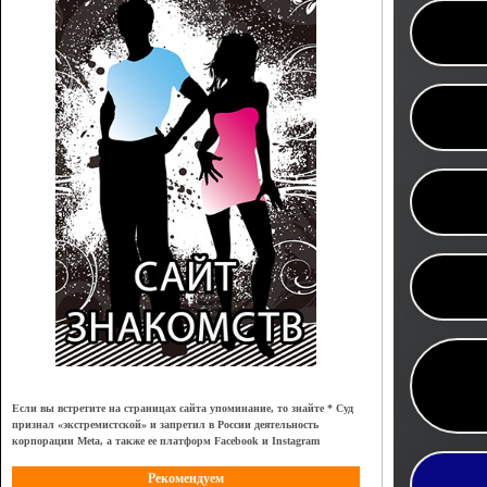
Если вы встретите на страницах сайта упоминание, то знайте * Суд
признал
«
экстремистской
»
и запретил в России деятельность
корпорации Meta, а также ее платформ Facebook и Instagram
Рекомендуем