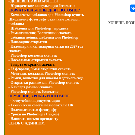
- ДЕШЕВЫЕ АВИАБИЛЕТЫ
- Юридические консультации бесплатно
СКАЧАТЬ ШАБЛОНЫ ДЛЯ PHOTOSHOP
- Комплекты шаблонов для Photoshop купить
Школьному фотографу отличные фотошоп
ХОЧЕШЬ ПОЗ
шаблоны
- Шаблоны для Photoshop - продажа
- Романтические, Валентинки скачать
- Звёздные войны, шаблоны для Photoshop
- Hовогодние открытки
- Календари и календарные сетки на 2027 год
скачать
- Photoshop костюмы скачать
- Пасхальные открытки скачать
- 8 марта открытки скачать
- 23 февраля, 9 мая открытки скачать
- Монтажи, коллажи, Photoshop скачать
- Рамки, виньетки для школы и детского сада
- Открытки разные для Photoshop скачать
- Клипарт разный скачать
- Photoshop скачать бесплатно
ОБУЧЕНИЕ, УРОКИ - PHOTOSHOP
- Фотоучебники, документация
- Технические советы пользователю ПК
- Полезные статьи фотографу
- Уроки по Photoshop (+ видео)
- Написать письмо президенту
СВЯЗЬ С АДМИНОМ