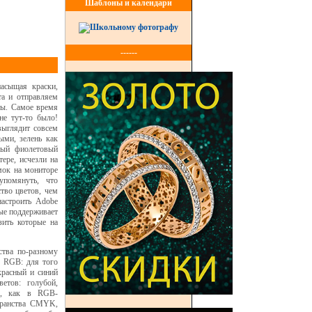
Шаблоны и календари
------
асыщая краски,
та и отправляем
ты. Самое время
не тут-то было!
выглядит совсем
ыми, зелень как
ный фиолетовый
ере, исчезли на
мок на мониторе
упомянуть, что
тво цветов, чем
настроить Adobe
рые поддерживает
зить которые на
ства по-разному
я RGB: для того
красный и синий
етов: голубой,
5, как в RGB-
странства CMYK,