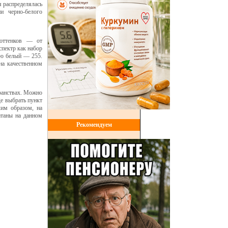
я распределялась
и черно-белого
 оттенков — от
спектр как набор
ью белый — 255.
 на качественном
ранствах. Можно
ge выбрать пункт
ким образом, на
атаны на данном
Рекомендуем