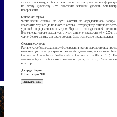
стремиться к тому, чтобы не было значительных провалов и информаци
по всему диапазону. Это обеспечит высокий уровень детализаци
изображения.
Оттенки серого
Черно-белый снимок, по сути, состоит из определенного набора
абсолютно черного до полностью белого. Фоторедактор описывает этот 
уровней с определенным номером. Черный — это уровень 0, полност
Все оттенки серого находятся внутри данного диапазона (0 ~ 255), и
черно-белом снимке эти цвета должны быть полностью представлены.
Советы эксперта
Разные устройства сохраняют фотографии в различных цветовых прост
изменить цветовое пространство на необходимое нам, если в меню Ima
Convert to Adobe RGB Profile (Edit > Convert to Profile в CS5). Та
мониторе будут отображаться только те цвета, что могут быть напеч
принтере.
Джордж Кернз
DP сентябрь 2011