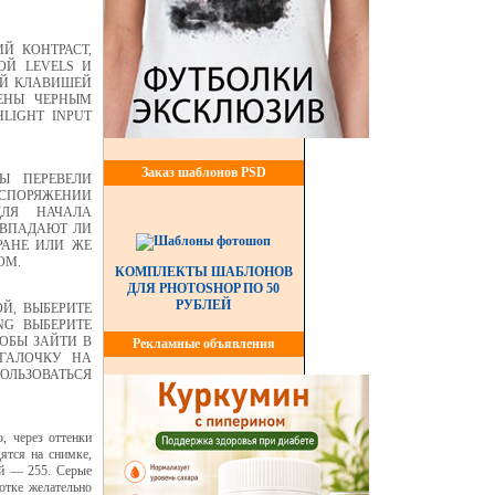
Й КОНТРАСТ,
ОЙ LEVELS И
ОЙ КЛАВИШЕЙ
ЕНЫ ЧЕРНЫМ
LIGHT INPUT
Заказ шаблонов PSD
Ы ПЕРЕВЕЛИ
СПОРЯЖЕНИИ
ДЛЯ НАЧАЛА
ОВПАДАЮТ ЛИ
РАНЕ ИЛИ ЖЕ
ОМ.
КОМПЛЕКТЫ ШАБЛОНОВ
ДЛЯ PHOTOSHOP ПО 50
РУБЛЕЙ
Й, ВЫБЕРИТЕ
NG ВЫБЕРИТЕ
ТОБЫ ЗАЙТИ В
Рекламные объявления
 ГАЛОЧКУ НА
ОЛЬЗОВАТЬСЯ
, через оттенки
ятся на снимке,
ый — 255. Серые
отке желательно