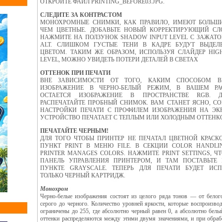
ОТКРОЙТЕ ФАЙЛ PRINTING_BEFORE03.JPG.
СЛЕДИТЕ ЗА КОНТРАСТОМ
МОНОХРОМНЫЕ СНИМКИ, КАК ПРАВИЛО, ИМЕЮТ БОЛЬШИ
ЧЕМ ЦВЕТНЫЕ. ДОБАВЬТЕ НОВЫЙ КОРРЕКТИРУЮЩИЙ СЛ
НАЖМИТЕ НА ПОЛЗУНОК SHADOW INPUT LEVEL С ЗАЖАТ
ALT. СЛИШКОМ ГУСТЫЕ ТЕНИ В КАДРЕ БУДУТ ВЫДЕЛ
ЦВЕТОМ. ТАКИМ ЖЕ ОБРАЗОМ, ИСПОЛЬЗУЯ СЛАЙДЕР HIGH
LEVEL, МОЖНО УВИДЕТЬ ПОТЕРИ ДЕТАЛЕЙ В СВЕТАХ
ОТТЕНОК ПРИ ПЕЧАТИ
ВНЕ ЗАВИСИМОСТИ ОТ ТОГО, КАКИМ СПОСОБОМ В
ИЗОБРАЖЕНИЕ В ЧЕРНО-БЕЛЫЙ РЕЖИМ, В ВАШЕМ РА
ОСТАЕТСЯ ИЗОБРАЖЕНИЕ В ПРОСТРАНСТВЕ RGB. 
РАСПЕЧАТАЙТЕ ПРОБНЫЙ СНИМОК. ВАМ СТАНЕТ ЯСНО, С
НАСТРОЙКИ ПЕЧАТИ С ПРОФИЛЕМ ИЗОБРАЖЕНИЯ НА ЭК
УСТРОЙСТВО ПЕЧАТАЕТ С ТЕПЛЫМ ИЛИ ХОЛОДНЫМ ОТТЕНК
ПЕЧАТАЙТЕ ЧЕРНЫМ!
ДЛЯ ТОГО ЧТОБЫ ПРИНТЕР НЕ ПЕЧАТАЛ ЦВЕТНОЙ КРАСКО
ПУНКТ PRINT В МЕНЮ FILE. В СЕКЦИИ COLOR HANDLI
PRINTER MANAGES COLORS. НАЖМИТЕ PRINT SETTINGS, Ч
ПАНЕЛЬ УПРАВЛЕНИЯ ПРИНТЕРОМ, И ТАМ ПОСТАВЬТЕ
ПУНКТЕ GRAYSCALE. ТЕПЕРЬ ДЛЯ ПЕЧАТИ БУДЕТ ИСП
ТОЛЬКО ЧЕРНЫЙ КАРТРИДЖ.
Монохром
Черно-белые изображения состоят из целого ряда тонов — от белого
серого до черного. Количество уровней яркости, которые воспроизвод
ограничены до 255, где абсолютно черный равен 0, а абсолютно бел
оттенки распределяются между этими двумя значениями, и при обраб