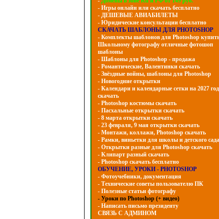
-
Домены в зоне Ru и РФ от 149 руб.
- Игры онлайн или скачать бесплатно
- ДЕШЕВЫЕ АВИАБИЛЕТЫ
- Юридические консультации бесплатно
СКАЧАТЬ ШАБЛОНЫ ДЛЯ PHOTOSHOP
- Комплекты шаблонов для Photoshop купит
Школьному фотографу отличные фотошоп
шаблоны
- Шаблоны для Photoshop - продажа
- Романтические, Валентинки скачать
- Звёздные войны, шаблоны для Photoshop
- Hовогодние открытки
- Календари и календарные сетки на 2027 год
скачать
- Photoshop костюмы скачать
- Пасхальные открытки скачать
- 8 марта открытки скачать
- 23 февраля, 9 мая открытки скачать
- Монтажи, коллажи, Photoshop скачать
- Рамки, виньетки для школы и детского сад
- Открытки разные для Photoshop скачать
- Клипарт разный скачать
- Photoshop скачать бесплатно
ОБУЧЕНИЕ, УРОКИ - PHOTOSHOP
- Фотоучебники, документация
- Технические советы пользователю ПК
- Полезные статьи фотографу
- Уроки по Photoshop (+ видео)
- Написать письмо президенту
СВЯЗЬ С АДМИНОМ