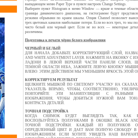
выпадающем меню Paper Type в пункте настроек Change Settings.
Выберите пункт Histogram в меню Window — яркие и темные област
границы динамического диапазона, на гистограмме будут представ
резкими обрывами по краям шкалы. Опция Channel позволяет выясн
трех цветовых каналов наибольшие потери. Если во всех трех, то мы п
чисто белый или черный цвет. Если не во всех — некоторые дета
различимы.
Подготовка к печати чёрно белого изображения
ЧЕРНЫЙ И БЕЛЫЙ
ДЛЯ НАЧАЛА ДОБАВЬТЕ КОРРЕКТИРУЮЩИЙ СЛОЙ, НАЗВА
AND WHITE ADJUSTMENT LAYER. НАЖМИТЕ НА ИКОНКУ С 
ЛАДОНИ В ЛЕВОЙ ВЕРХНЕЙ ЧАСТИ ПАНЕЛИ СЛОЕВ, Щ
ТЕМНОЙ ОБЛАСТИ НЕБА, ЗАЖМИТЕ ЛЕВУЮ КНОПКУ МЫШИ
ВЛЕВО: ЭТИМ ДЕЙСТВИЕМ МЫ УМЕНЬШИМ ЯРКОСТЬ ЭТОЙ О
КОРРЕКТИРУЕМ РЕЗУЛЬТАТ
ЩЕЛКНИТЕ МЫШКОЙ ПО СВЕТЛОМУ УЧАСТКУ НА СКАЛАХ
УКАЗАТЕЛЬ ВПРАВО, ЧТОБЫ, СООТВЕТСТВЕННО, УВЕЛИЧИ
ПОВТОРЯЙТЕ ЭТИ МАНИПУЛЯЦИИ С РАЗНЫМИ 
ИЗОБРАЖЕНИЯ, ЧТОБЫ ДОБИТЬСЯ НУЖНОЙ ВАМ ТОН
КОНТРАСТА ДЕТАЛЕЙ.
ТОЧНАЯ ПОДСТРОЙКА
КОГДА СНИМОК БУДЕТ ВЫГЛЯДЕТЬ ТАК, КАК В
ВОСПОЛЬЗУЙТЕСЬ ПОЛЗУНКАМИ В ОКОШКЕ BLACK AND
ТОЧНОЙ ПОДСТРОЙКИ. КАЖДЫЙ ИЗ ПОЛЗУНКОВ О
ОПРЕДЕЛЕННЫЙ ЦВЕТ И ДАЕТ ВАМ ПОЛНУЮ СВОБОДУ В
ИЗОБРАЖЕНИЕМ. ЕСЛИ ХОТИТЕ УВИДЕТЬ НАШ ВАРИАНТ