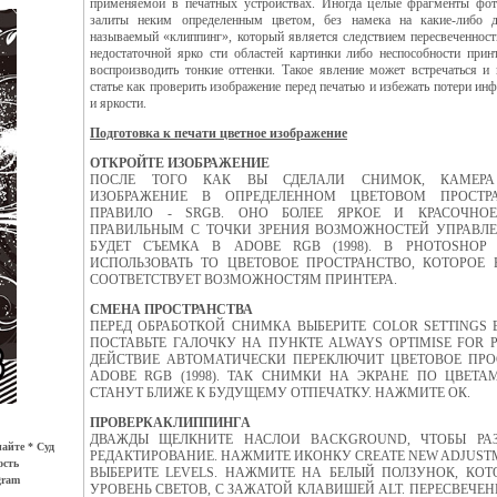
применяемой в печатных устройствах. Иногда целые фрагменты фо
залиты неким определенным цветом, без намека на какие-либо д
называемый «клиппинг», который является следствием пересвеченности
недостаточной ярко сти областей картинки либо неспособности принт
воспроизводить тонкие оттенки. Такое явление может встречаться и 
статье как проверить изображение перед печатью и избежать потери ин
и яркости.
Подготовка к печати цветное изображение
ОТКРОЙТЕ ИЗОБРАЖЕНИЕ
ПОСЛЕ ТОГО КАК ВЫ СДЕЛАЛИ СНИМОК, КАМЕРА
ИЗОБРАЖЕНИЕ В ОПРЕДЕЛЕННОМ ЦВЕТОВОМ ПРОСТРА
ПРАВИЛО - SRGB. ОНО БОЛЕЕ ЯРКОЕ И КРАСОЧНОЕ
ПРАВИЛЬНЫМ С ТОЧКИ ЗРЕНИЯ ВОЗМОЖНОСТЕЙ УПРАВЛ
БУДЕТ СЪЕМКА В ADOBE RGB (1998). В PHOTOSHO
ИСПОЛЬЗОВАТЬ ТО ЦВЕТОВОЕ ПРОСТРАНСТВО, КОТОРОЕ 
СООТВЕТСТВУЕТ ВОЗМОЖНОСТЯМ ПРИНТЕРА.
СМЕНА ПРОСТРАНСТВА
ПЕРЕД ОБРАБОТКОЙ СНИМКА ВЫБЕРИТЕ COLOR SETTINGS 
ПОСТАВЬТЕ ГАЛОЧКУ НА ПУНКТЕ ALWAYS OPTIMISE FOR P
ДЕЙСТВИЕ АВТОМАТИЧЕСКИ ПЕРЕКЛЮЧИТ ЦВЕТОВОЕ ПРО
ADOBE RGB (1998). ТАК СНИМКИ НА ЭКРАНЕ ПО ЦВЕТА
СТАНУТ БЛИЖЕ К БУДУЩЕМУ ОТПЕЧАТКУ. НАЖМИТЕ ОК.
ПРОВЕРКАКЛИППИНГА
ДВАЖДЫ ЩЕЛКНИТЕ НАСЛОИ BACKGROUND, ЧТОБЫ РАЗ
айте * Суд
РЕДАКТИРОВАНИЕ. НАЖМИТЕ ИКОНКУ CREATE NEW ADJUST
ость
ВЫБЕРИТЕ LEVELS. НАЖМИТЕ НА БЕЛЫЙ ПОЛЗУНОК, КОТ
gram
УРОВЕНЬ СВЕТОВ, С ЗАЖАТОЙ КЛАВИШЕЙ ALT. ПЕРЕСВЕЧЕ