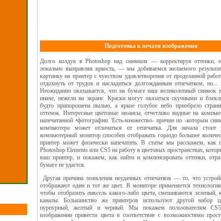
Подготовка к печати изображения
Долго колдуя в Photoshop над снимком — корректируя оттенки, н
локально выправляя яркость, — мы добиваемся желаемого результа
картинку на принтер с чувством удовлетворения от проделанной рабо
отдохнуть от трудов и насладиться долгожданным отпечатком, но... 
Неожиданно оказывается, что на бумаге наш великолепный снимок 
иначе, нежели на экране. Краски могут оказаться скучными и блекл
будто припорошена пылью, а яркое голубое небо приобрело стран
оттенок. Интересные цветовые нюансы, отчетливо видные на компьют
напечатанной •фотографии. 'Есть-множество- причин по -которым сни
компьютера может отличаться от отпечатка. Для начала стоит 
компьютерный монитор способен отображать гораздо большее количес
принтер может физически напечатать. В статье мы расскажем, как 
Photoshop Elements или CS5 на работу в цветовых пространствах, кото
ваш принтер, и покажем, как найти и компенсировать оттенки, отра
бумаге не удастся.
Другая причина появления неудачных отпечатков — то, что устрой
отображают один и тот же цвет. В мониторе применяется технологи
чтобы отобразить пиксель какого-либо цвета, смешиваются зеленый, 
каналы. Большинство же принтеров используют другой набор цв
пурпурный, желтый и черный. Мы покажем пользователям CS
изображении привести цвета в соответствие с возможностями про