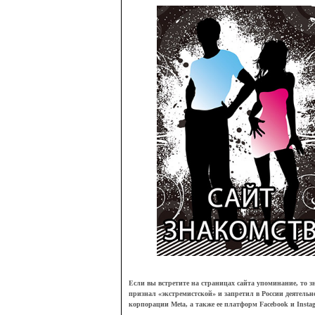
Если вы встретите на страницах сайта упоминание, то зн
признал
«
экстремистской
»
и запретил в России деятельн
корпорации Meta, а также ее платформ Facebook и Insta