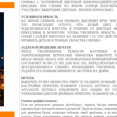
СНИМКА С ПОТЕРЯННОЙ ЦВЕТОВОЙ ИНФОРМАЦИЕЙ'БУД
КРАСНЫМ. ПРИ СЪЕМКЕ НА ЯРКОМ СОЛНЦЕ ПОЛУЧИТЬ
УЧАСТКОВ С ВЫБИТЫМИ СВЕТАМИ - ВПОЛНЕ НОРМАЛЬНО.
УСИЛИВАЕМ ЯРКОСТЬ
НА ЭКРАНЕ СНИМОК, КАК ПРАВИЛО, ВЫГЛЯДИТ ЯРЧЕ, ЧЕМ
ЭТО ПРОИСХОДИТ ОТТОГО, ЧТО БЕЛЫЙ ЦВЕТ 
ПОДСВЕЧИВАЕТСЯ ИЗНУТРИ, В ОТЛИЧИЕ ОТ ЦВЕТНЫХ Ф
ПИКСЕЛЯМИ В МОНИТОРЕ. ЧТОБЫ УВЕЛИЧИТЬ ЯРКОСТЬ,
СЕРЫЙ СЛАЙДЕР MIDTONES НА ЗНАЧЕНИЕ 1.14. ЭТО ДЕЙС
ПРОЯВИТЬ ДЕТАЛИ В ТЕМНЫХ ОБЛАСТЯХ СНИМКА.
ЗАДАЕМ РАЗРЕШЕНИЕ ПЕЧАТИ
ПЕРЕД УВЕЛИЧЕНИЕМ РЕЗКОСТИ КАРТИНКИ 
ЗАВЕРШАЮЩИМИ ШТРИХАМИ ОБРАБОТКИ ВЫБЕРИТЕ 
IMAGE>RESIZE>IMAGE SIZE. ИСПОЛЬЗУЕМОЕ КОМПЬЮТЕРО
СОСТАВЛЯЕТ 96 DPI (72 DPI ДЛЯ MAC OS). ПЕРЕД ПЕЧАТЬЮ
ДЕТАЛИЗОВАННОГО СНИМКА НЕОБХОДИМО УВЕЛИЧИТЬ 
ЗАДАЙТЕ ЕГО РАВНЫМ МИНИМУМ 240 ТОЧЕК НА ДЮЙМ.
ПЕЧАТЬ
ВЫБЕРИТЕ ПУНКТ МЕНЮ FILE>PRINT И УКАЖИТЕ НУЖНЫЙ 
НАСТРОЙКИ ПРИНТЕРА НАЖМИТЕ CHANGE SETTINGS, З
ADVANCED SETTINGS ОТКЛЮЧИТЕ ВСЕ ОПЦИИ ПО У
УПРАВЛЕНИЮ ЦВЕТОМ ДРАЙВЕРА ПРИНТЕРА. НАЖМИТЕ ОК, З
Советы проффессионала:
Если вы используете дешевую фотобумагу, чернила быстро впитаю
картинка будет выглядеть немного размытой. Дорогая бумага, наприме
для принтеров Epson, позволяет избежать такой проблемы, и на вы
гораздо более качественные снимки. Не забудьте выбрать нужны