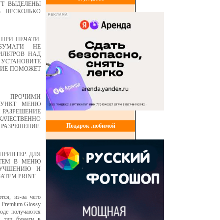
УТ ВЫДЕЛЕНЫ
 НЕСКОЛЬКО
 ПРИ ПЕЧАТИ.
БУМАГИ НЕ
ИЛЬТРОВ НАД
 УСТАНОВИТЕ
ТВИЕ ПОМОЖЕТ
И ПРОЧИМИ
ПУНКТ МЕНЮ
М РАЗРЕШЕНИЕ
 КАЧЕСТВЕННО
Подарок любимой
РАЗРЕШЕНИЕ.
ПРИНТЕР. ДЛЯ
АТЕМ В МЕНЮ
ЛУЧШЕНИЮ И
АТЕМ PRINT.
тся, из-за чего
р Premium Glossy
ходе получаются
й тип бумаги в