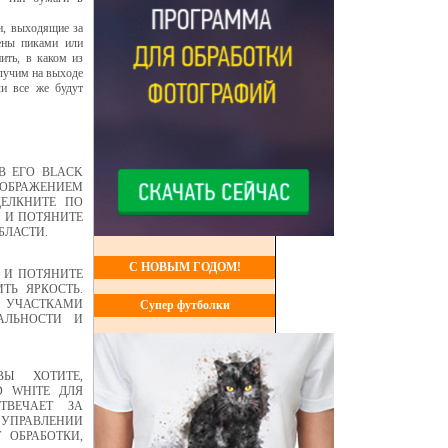
и, выходящие за
лены пиками или
ить, в каком из
олучим на выходе
ли все же будут
В ЕГО BLACK
ИЗОБРАЖЕНИЕМ
ЕЛКНИТЕ ПО
 И ПОТЯНИТЕ
БЛАСТИ.
С НОВЫМ ГОДОМ!
 И ПОТЯНИТЕ
ТЬ ЯРКОСТЬ.
УЧАСТКАМИ
Супер футболки
АЛЬНОСТИ И
Ы ХОТИТЕ,
 WHITE ДЛЯ
ТВЕЧАЕТ ЗА
 УПРАВЛЕНИИ
 ОБРАБОТКИ,