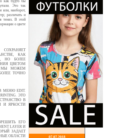
то как будто бы
етали. Это так
 или, наоборот,
ер; различать и
в тенях. В этой
формации о цвете
 СОХРАНЯЕТ
НСТВЕ, КАК
, НО БОЛЕЕ
ЕНИЯ ЦВЕТОМ
P МЫ МОЖЕМ
БОЛЕЕ ТОЧНО
В МЕНЮ EDIT.
RINTING. ЭТО
СТРАНСТВО В
М И ЯРКОСТИ
РЕШИТЬ ЕГО
MENT LAYER И
ОРЫЙ ЗАДАЕТ
ННЫЕ ОБЛАСТИ
07,07,2018