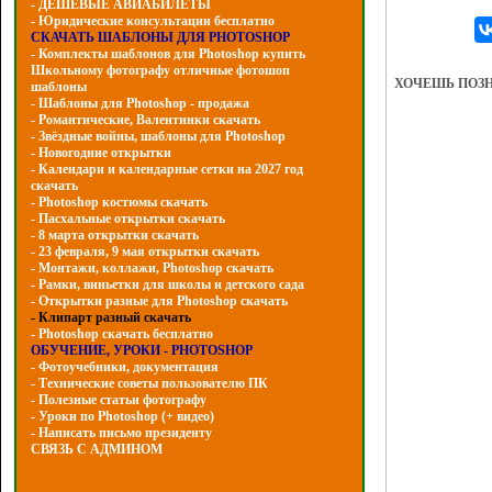
- ДЕШЕВЫЕ АВИАБИЛЕТЫ
- Юридические консультации бесплатно
СКАЧАТЬ ШАБЛОНЫ ДЛЯ PHOTOSHOP
- Комплекты шаблонов для Photoshop купить
Школьному фотографу отличные фотошоп
ХОЧЕШЬ ПОЗ
шаблоны
- Шаблоны для Photoshop - продажа
- Романтические, Валентинки скачать
- Звёздные войны, шаблоны для Photoshop
- Hовогодние открытки
- Календари и календарные сетки на 2027 год
скачать
- Photoshop костюмы скачать
- Пасхальные открытки скачать
- 8 марта открытки скачать
- 23 февраля, 9 мая открытки скачать
- Монтажи, коллажи, Photoshop скачать
- Рамки, виньетки для школы и детского сада
- Открытки разные для Photoshop скачать
- Клипарт разный скачать
- Photoshop скачать бесплатно
ОБУЧЕНИЕ, УРОКИ - PHOTOSHOP
- Фотоучебники, документация
- Технические советы пользователю ПК
- Полезные статьи фотографу
- Уроки по Photoshop (+ видео)
- Написать письмо президенту
СВЯЗЬ С АДМИНОМ