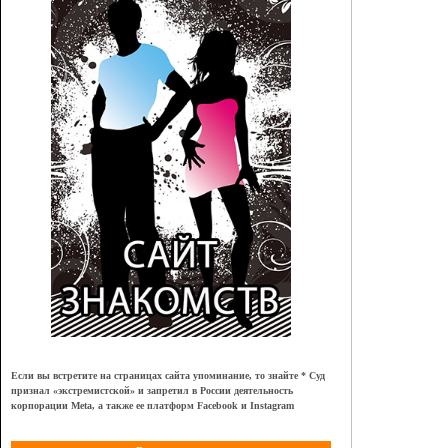
Если вы встретите на страницах сайта упоминание, то знайте * Суд
признал
«
экстремистской
»
и запретил в России деятельность
корпорации Meta, а также ее платформ Facebook и Instagram