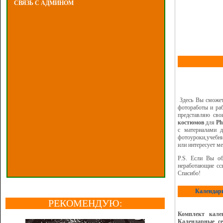
СВЯЗЬ С АДМИНОМ
Здесь Вы сможет
фотоработы и ра
представляю св
костюмов
для
Ph
с материалами д
фотоуроки,учебни
или интересует ме
P.S. Если Вы об
неработающие с
Спасибо!
Календари
РЕКОМЕНДУЮ:
Комплект кале
Календарные с