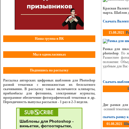
Красная Валент
марта. Шаблон д
Скачать Валент
15.08.2021
Р
Наша группа в ВК
Рамка для шко
photoshop
. По ж
Мы в однокласниках
Разместите фото
положение. Объе
удобным для Вас 
Подпишись на рассылку
Рассылка авторских цифровых шаблонов для Photoshop
Скачать шаблон
разной тематики с возможностью их бесплатного
скачивания. В рассылку также включаются клипарты,
прибамбасы для фотошопа, электронные журналы,
програмное обеспечение фотографической тематики и др.
Переодичность выпуска рассылки - 1 раз в 2-3 недели.
Две рамки для
осенней тематик
скачать рамку к
Шаблоны для Photoshop -
01.08.2021
Шко
виньетки, фотооткрытки,