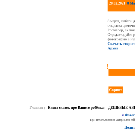
28.02.2021
8 Ма
8 марта, шаблон 
открытка цветочн
Photoshop, включ
Отредактируйте р
фотографию в нуж
Скачать открыт
Архив
!
Скрипт
Главная
- Книга сказок про Вашего ребёнка
- ДЕШЕВЫЕ А
|
|
Фото
©
При использовании материалов сай
Полит