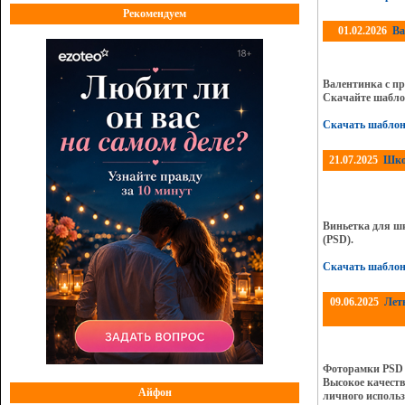
Рекомендуем
01.02.2026
Ва
Валентинка с пр
Скачайте шаблон
Скачать шаблон
21.07.2025
Шко
Виньетка для ш
(PSD).
Скачать шабло
09.06.2025
Лет
Фоторамки PSD 
Высокое качеств
Айфон
личного использ