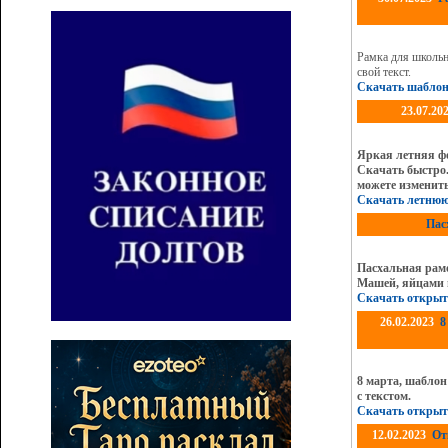
Рамка для школь
свой текст.
Скачать шабло
23.07.20
Яркая летняя фо
Скачать быстро
можете изменить
Скачать летнюю
Пас
Пасхальная рам
Машей, яйцами и
Скачать открыт
26.02.2023
8
8 марта, шаблон
с текстом.
Скачать открыт
12.02.2023
От