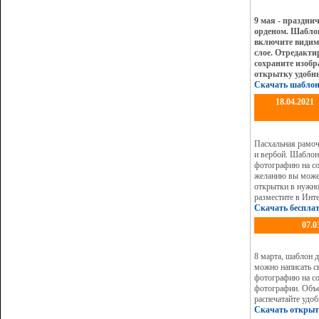
9 мая - праздни
орденом. Шабло
включите видимо
слое. Отредакти
сохраните изоб
открытку удобны
Скачать шаблон
18.04.2021
Пасхальная рамоч
и вербой. Шаблон
фотографию на со
желанию вы может
открытки в нужно
разместите в Инте
Скачать беспла
07.0
8 марта, шаблон 
можно написать с
фотографию на со
фотографии. Объе
распечатайте удо
Скачать открыт