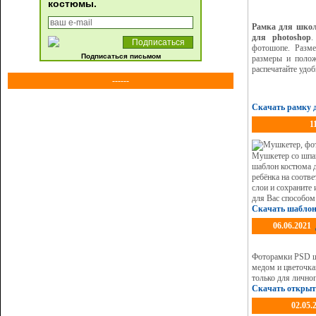
костюмы.
Рамка для школ
для photoshop
.
фотошопе. Разме
Подписаться письмом
размеры и полож
распечатайте удо
------
Скачать рамку 
1
Мушкетер со шпа
шаблон костюма д
ребёнка на соотв
слои и сохраните
для Вас способом
Скачать шабло
06.06.2021
Фоторамки PSD ша
медом и цветочка
только для лично
Скачать открыт
02.05.