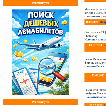
Рекомендуем
Морская фоторамк
качество, 300 DP
Скачать открыт
18.02.2024
Откр
Открытка к 23 
Photoshop
Источник стать
04.02.2024
Р
Рамка Валентин
фото на день вл
Скачать Валент
13.08.2023
Рамка для школ
глобусом. По же
Скачать школь
Рекомендуем
30.07.2023
Р