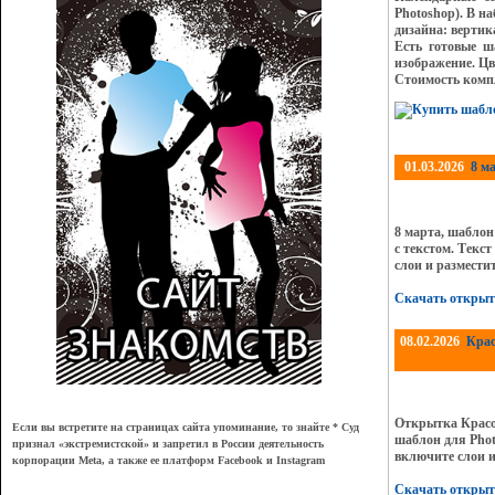
Photoshop). В н
дизайна: вертик
Есть готовые ш
изображение. Цв
Стоимость комп
01.03.2026
8 м
8 марта, шаблон
с текстом. Текс
слои и размести
Скачать открыт
08.02.2026
Крас
Открытка Красо
Если вы встретите на страницах сайта упоминание, то знайте * Суд
шаблон для Phot
признал
«
экстремистской
»
и запретил в России деятельность
включите слои и
корпорации Meta, а также ее платформ Facebook и Instagram
Скачать открыт