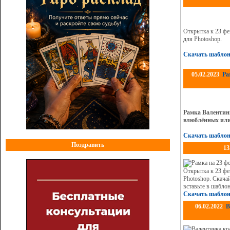
Открытка к 23 фе
для Photoshop.
Скачать шаблон
05.02.2023
Ра
Рамка Валентинк
влюблённых или 
Скачать шаблон
Поздравить
13
Открытка к 23 фе
Photoshop. Скача
вставьте в шабло
Скачать шаблон
06.02.2022
В