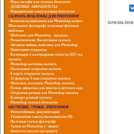
- Игры онлайн или скачать бесплатно
- ДЕШЕВЫЕ АВИАБИЛЕТЫ
- Юридические консультации бесплатно
СКАЧАТЬ ШАБЛОНЫ ДЛЯ PHOTOSHOP
- Комплекты шаблонов для Photoshop купить
ХОЧЕШЬ ПОЗ
Школьному фотографу отличные фотошоп
шаблоны
- Шаблоны для Photoshop - продажа
- Романтические, Валентинки скачать
- Звёздные войны, шаблоны для Photoshop
- Hовогодние открытки
- Календари и календарные сетки на 2027 год
скачать
- Photoshop костюмы скачать
- Пасхальные открытки скачать
- 8 марта открытки скачать
- 23 февраля, 9 мая открытки скачать
- Монтажи, коллажи, Photoshop скачать
- Рамки, виньетки для школы и детского сада
- Открытки разные для Photoshop скачать
- Клипарт разный скачать
- Photoshop скачать бесплатно
ОБУЧЕНИЕ, УРОКИ - PHOTOSHOP
- Фотоучебники, документация
- Технические советы пользователю ПК
- Полезные статьи фотографу
- Уроки по Photoshop (+ видео)
- Написать письмо президенту